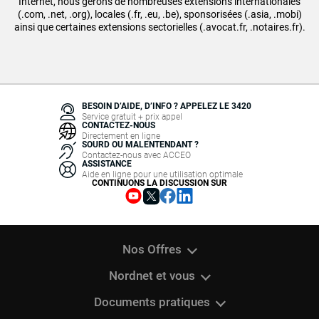
Internet, nous gérons de nombreuses extensions internationales
(.com, .net, .org), locales (.fr, .eu, .be), sponsorisées (.asia, .mobi)
ainsi que certaines extensions sectorielles (.avocat.fr, .notaires.fr).