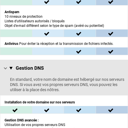
non inclus
inclus dans l'offre ESSENTIEL
inclus dans l'offre C
inclus
Antispam
10 niveaux de protection
Listes d’utilisateurs autorisés / bloqués
Objet d’e-mail différent selon le type de spam (avéré ou potentiel)
non inclus
inclus dans l'offre ESSENTIEL
inclus dans l'offre C
inclus
Antivirus
Pour éviter la réception et la transmission de fichiers infectés.
non inclus
non inclus
inclus dans l'offre C
inclus
Gestion DNS
Gestion DNS :
En standard, votre nom de domaine est hébergé sur nos serveurs
DNS. Si vous avez vos propres serveurs DNS, vous pouvez les
utiliser à la place des nôtres.
Installation de votre domaine sur nos serveurs
inclus dans l'offre BASIC
inclus dans l'offre ESSENTIEL
inclus dans l'offre C
inclus
Gestion DNS avancée :
Utilisation de vos propres serveurs DNS