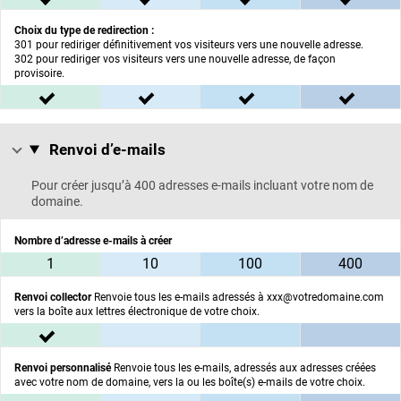
Choix du type de redirection :
301 pour rediriger définitivement vos visiteurs vers une nouvelle adresse.
302 pour rediriger vos visiteurs vers une nouvelle adresse, de façon
provisoire.
inclus dans l'offre BASIC
inclus dans l'offre ESSENTIEL
inclus dans l'offre C
inclus
Renvoi d’e-mails
Renvoi d’e-mails :
Pour créer jusqu’à 400 adresses e-mails incluant votre nom de
domaine.
Nombre d’adresse e-mails à créer
dans l'offre BASIC
dans l'offre ESSENTIEL
dans l'offre CONFORT
dans 
1
10
100
400
Renvoi collector
Renvoie tous les e-mails adressés à xxx@votredomaine.com
vers la boîte aux lettres électronique de votre choix.
inclus dans l'offre BASIC
non inclus
non inclus
non inc
Renvoi personnalisé
Renvoie tous les e-mails, adressés aux adresses créées
avec votre nom de domaine, vers la ou les boîte(s) e-mails de votre choix.