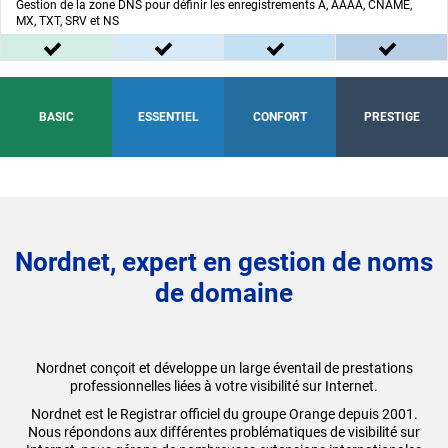
Gestion de la zone DNS pour définir les enregistrements A, AAAA, CNAME,
MX, TXT, SRV et NS
inclus dans l'offre BASIC
inclus dans l'offre ESSENTIEL
inclus dans l'offre C
inclus
Offre
Offre
Offre
Offre
BASIC
ESSENTIEL
CONFORT
PRESTIGE
Nordnet, expert en gestion de noms
de domaine
Nordnet conçoit et développe un large éventail de prestations
professionnelles liées à votre visibilité sur Internet.
Nordnet est le Registrar officiel du groupe Orange depuis 2001.
Nous répondons aux différentes problématiques de visibilité sur