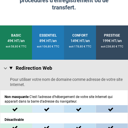
procédures d’enregistrement ou de
transfert.
Offre
Offre
Offre
Offre
BASIC
ESSENTIEL
CONFORT
PRESTIGE
49€
HT/an
89€
HT/an
149€
HT/an
199€
HT/an
49 € HT pour un an
89 € HT pour un an
149 € HT pour un an
199 € HT pour un a
pour un an
pour un an
pour un an
pou
soit 58,80 € TTC
soit 106,80 € TTC
soit 178,80 € TTC
soit 238,80 € TTC
Redirection Web
Redirection Web :
Pour utiliser votre nom de domaine comme adresse de votre site
Internet.
Non masquante
C’est l’adresse d’hébergement de votre site Internet qui
apparait dans la barre d’adresse du navigateur.
inclus dans l'offre BASIC
inclus dans l'offre ESSENTIEL
inclus dans l'offre C
inclus
Désactivable
inclus dans l'offre BASIC
inclus dans l'offre ESSENTIEL
inclus dans l'offre C
inclus