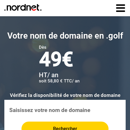
Aller au
contenu
principal
Votre nom de domaine en .golf
Dès
49€
HT/ an
49 € HT par an
soit 58,80 € TTC/ an
Vérifier la disponibilité de votre nom de domai
Vérifiez la disponibilité de votre nom de domaine
Rechercher