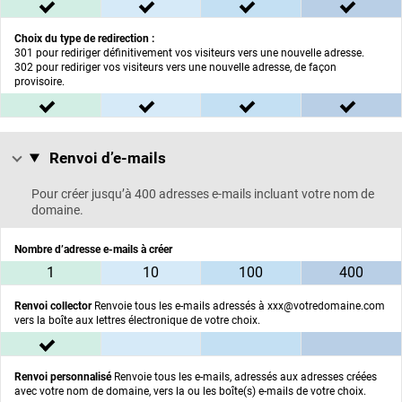
inclus dans l'offre BASIC
inclus dans l'offre ESSENTIEL
inclus dans l'offre C
inclus
Choix du type de redirection :
301 pour rediriger définitivement vos visiteurs vers une nouvelle adresse.
302 pour rediriger vos visiteurs vers une nouvelle adresse, de façon
provisoire.
inclus dans l'offre BASIC
inclus dans l'offre ESSENTIEL
inclus dans l'offre C
inclus
Renvoi d’e-mails
Renvoi d’e-mails :
Pour créer jusqu’à 400 adresses e-mails incluant votre nom de
domaine.
Nombre d’adresse e-mails à créer
dans l'offre BASIC
dans l'offre ESSENTIEL
dans l'offre CONFORT
dans 
1
10
100
400
Renvoi collector
Renvoie tous les e-mails adressés à xxx@votredomaine.com
vers la boîte aux lettres électronique de votre choix.
inclus dans l'offre BASIC
non inclus
non inclus
non inc
Renvoi personnalisé
Renvoie tous les e-mails, adressés aux adresses créées
avec votre nom de domaine, vers la ou les boîte(s) e-mails de votre choix.