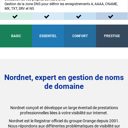
Gestion de la zone DNS pour définir les enregistrements A, AAAA, CNAME,
MX, TXT, SRV et NS
inclus dans l'offre BASIC
inclus dans l'offre ESSENTIEL
inclus dans l'offre C
inclus
Offre
Offre
Offre
Offre
BASIC
ESSENTIEL
CONFORT
PRESTIGE
Nordnet, expert en gestion de noms
de domaine
Nordnet conçoit et développe un large éventail de prestations
professionnelles liées à votre visibilité sur Internet.
Nordnet est le Registrar officiel du groupe Orange depuis 2001.
Nous répondons aux différentes problématiques de visibilité sur