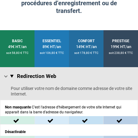
procédures d’enregistrement ou de
transfert.
Offre
Offre
Offre
Offre
BASIC
ESSENTIEL
CONFORT
PRESTIGE
49€
HT/an
89€
HT/an
149€
HT/an
199€
HT/an
49 € HT pour un an
89 € HT pour un an
149 € HT pour un an
199 € HT pour un a
pour un an
pour un an
pour un an
pou
soit 58,80 € TTC
soit 106,80 € TTC
soit 178,80 € TTC
soit 238,80 € TTC
Redirection Web
Redirection Web :
Pour utiliser votre nom de domaine comme adresse de votre site
Internet.
Non masquante
C’est l’adresse d’hébergement de votre site Internet qui
apparait dans la barre d’adresse du navigateur.
inclus dans l'offre BASIC
inclus dans l'offre ESSENTIEL
inclus dans l'offre C
inclus
Désactivable