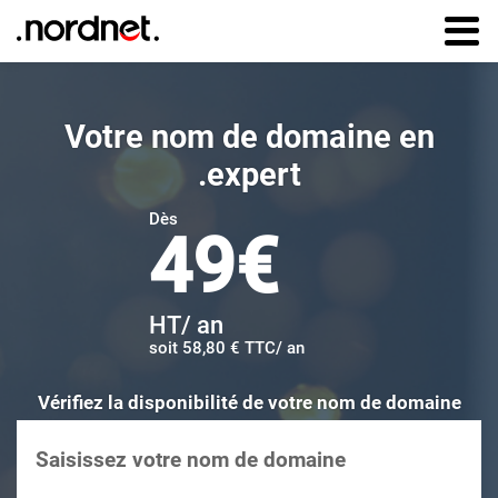
Aller au
contenu
principal
Votre nom de domaine en
.expert
Dès
49€
HT/ an
49 € HT par an
soit 58,80 € TTC/ an
Vérifier la disponibilité de votre nom de domai
Vérifiez la disponibilité de votre nom de domaine