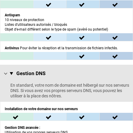
non inclus
inclus dans l'offre ESSENTIEL
inclus dans l'offre C
inclus
Antispam
10 niveaux de protection
Listes d’utilisateurs autorisés / bloqués
Objet d’e-mail différent selon le type de spam (avéré ou potentiel)
non inclus
inclus dans l'offre ESSENTIEL
inclus dans l'offre C
inclus
Antivirus
Pour éviter la réception et la transmission de fichiers infectés.
non inclus
non inclus
inclus dans l'offre C
inclus
Gestion DNS
Gestion DNS :
En standard, votre nom de domaine est hébergé sur nos serveurs
DNS. Si vous avez vos propres serveurs DNS, vous pouvez les
utiliser à la place des nôtres.
Installation de votre domaine sur nos serveurs
inclus dans l'offre BASIC
inclus dans l'offre ESSENTIEL
inclus dans l'offre C
inclus
Gestion DNS avancée :
Utilisation de vos propres serveurs DNS