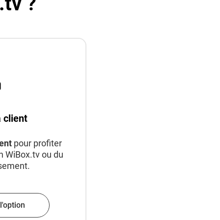
tv ?
 client
ent
pour profiter
on WiBox.tv ou du
ssement.
l'option