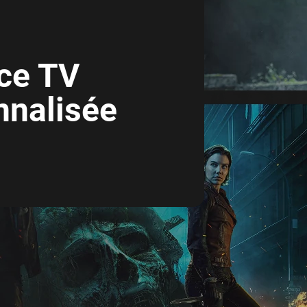
nce TV
nnalisée