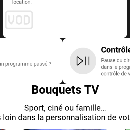
location.
Contrôl
Pause du dire
ou un programme passé ?
dans le pro
contrôle de v
Bouquets TV
Sport, ciné ou famille…
 loin dans la personnalisation de vot