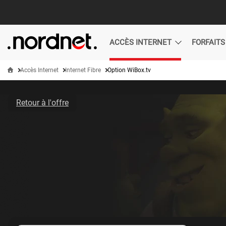
Aller au
contenu
principal
Nordnet
Accès Internet
Internet Fibre
Option WiBox.tv
Retour à l'offre