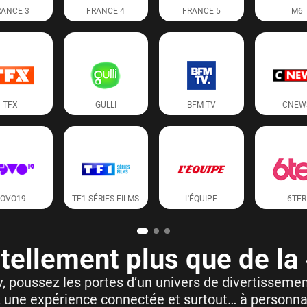
RANCE 3
FRANCE 4
FRANCE 5
M6
TFX
GULLI
BFM TV
CNEW
OVO19
TF1 SÉRIES FILMS
L'ÉQUIPE
6TER
 tellement plus que de la 
, poussez les portes d’un univers de divertisseme
 une expérience connectée et surtout… à personnal