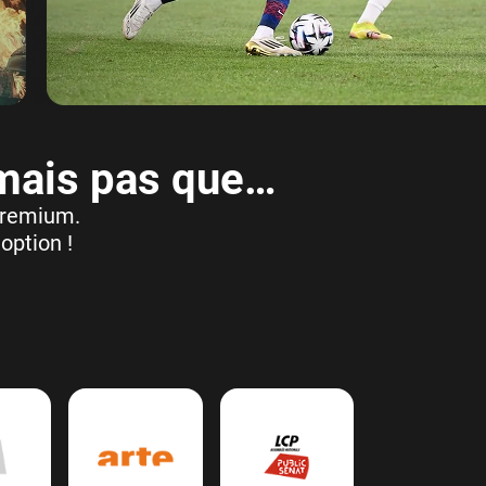
 mais pas que…
 premium.
option !