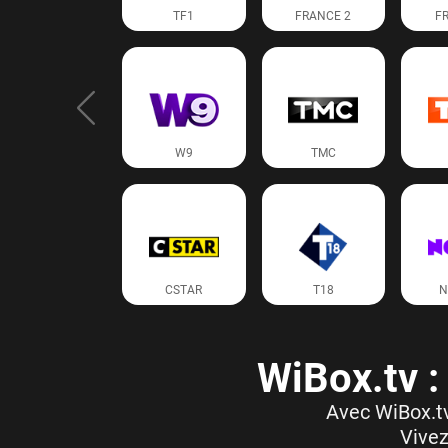
TF1
FRANCE 2
F
W9
TMC
CSTAR
T18
N
WiBox.tv :
Avec WiBox.tv
Vivez