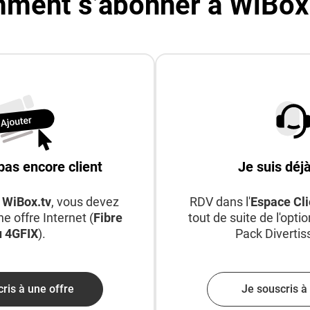
ment s’abonner à WiBox.
pas encore client
Je suis déjà
e
WiBox.tv
, vous devez
RDV dans l'
Espace Cli
e offre Internet (
Fibre
tout de suite de l'opti
u 4GFIX
).
Pack Diverti
ris à une offre
Je souscris à 