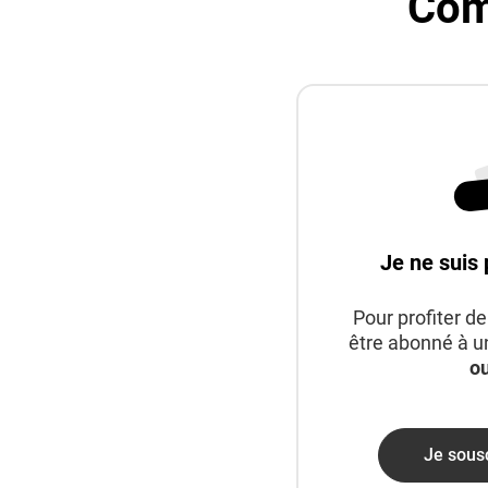
Com
Je ne suis 
Pour profiter d
être abonné à un
o
Je sousc