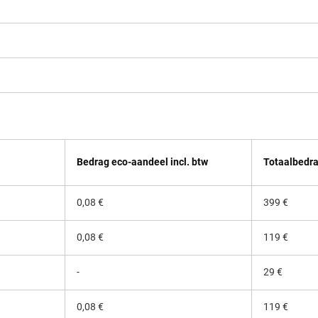
Bedrag eco-aandeel incl. btw
Totaalbedra
0,08 €
399 €
0,08 €
119 €
Niet van toepassing
-
29 €
0,08 €
119 €