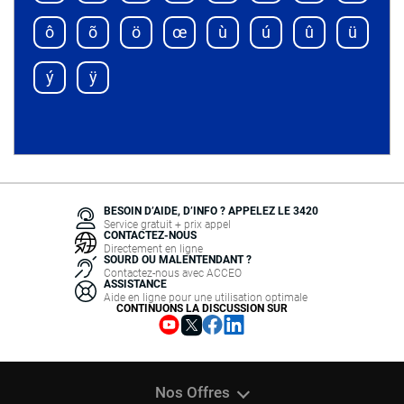
ô
õ
ö
œ
ù
ú
û
ü
ý
ÿ