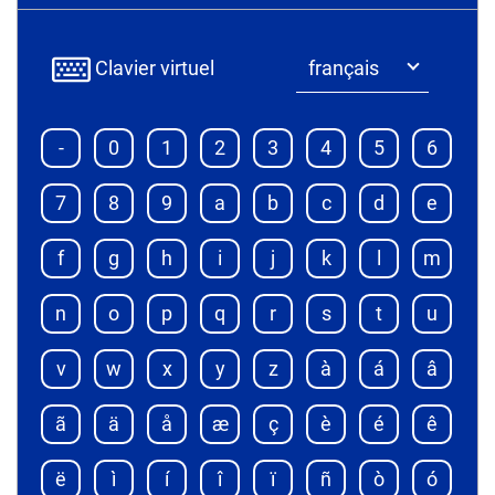
Clavier virtuel
-
0
1
2
3
4
5
6
7
8
9
a
b
c
d
e
f
g
h
i
j
k
l
m
n
o
p
q
r
s
t
u
v
w
x
y
z
à
á
â
ã
ä
å
æ
ç
è
é
ê
ë
ì
í
î
ï
ñ
ò
ó