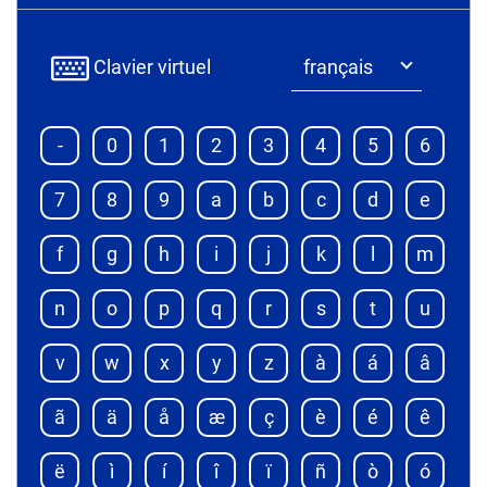
Clavier virtuel
-
0
1
2
3
4
5
6
7
8
9
a
b
c
d
e
f
g
h
i
j
k
l
m
n
o
p
q
r
s
t
u
v
w
x
y
z
à
á
â
ã
ä
å
æ
ç
è
é
ê
ë
ì
í
î
ï
ñ
ò
ó