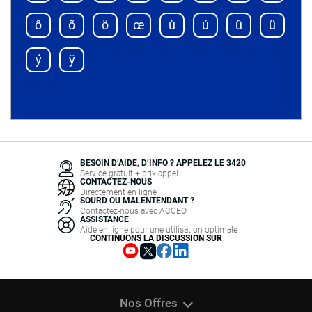
ô
õ
ö
œ
ù
ú
û
ü
ý
ÿ