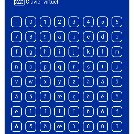
Clavier virtuel
-
0
1
2
3
4
5
6
7
8
9
a
b
c
d
e
f
g
h
i
j
k
l
m
n
o
p
q
r
s
t
u
v
w
x
y
z
à
á
â
ã
ä
å
æ
ç
è
é
ê
ë
ì
í
î
ï
ñ
ò
ó
ô
õ
ö
œ
ù
ú
û
ü